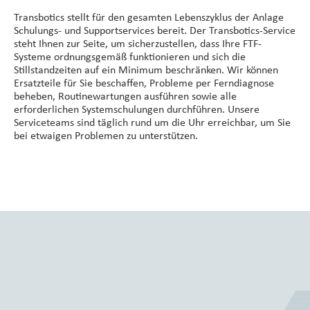
Transbotics stellt für den gesamten Lebenszyklus der Anlage
Investorenzentrum
Schulungs- und Supportservices bereit. Der Transbotics-Service
steht Ihnen zur Seite, um sicherzustellen, dass Ihre FTF-
Systeme ordnungsgemäß funktionieren und sich die
Über Scott
Stillstandzeiten auf ein Minimum beschränken. Wir können
Ersatzteile für Sie beschaffen, Probleme per Ferndiagnose
Karriere
beheben, Routinewartungen ausführen sowie alle
erforderlichen Systemschulungen durchführen. Unsere
Nachrichten und Veranstaltungen
Serviceteams sind täglich rund um die Uhr erreichbar, um Sie
bei etwaigen Problemen zu unterstützen.