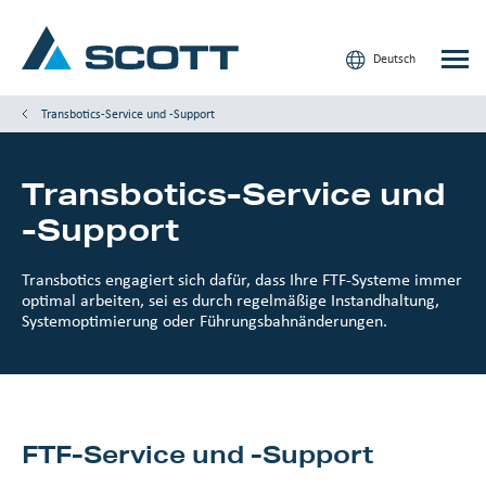
Deutsch
Transbotics-Service und -Support
Transbotics-Service und
Ihre Industrie
-Support
Produkte und Lösungen
Transbotics engagiert sich dafür, dass Ihre FTF-Systeme immer
Service und Support
optimal arbeiten, sei es durch regelmäßige Instandhaltung,
Systemoptimierung oder Führungsbahnänderungen.
Einblicke
Unsere Marken
Kontakt
FTF-Service und -Support
Unsere Kunden