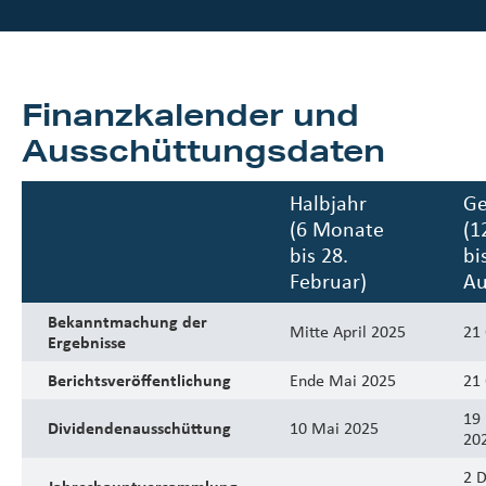
Finanzkalender und
Ausschüttungsdaten
Halbjahr
Ge
(6 Monate
(1
bis 28.
bi
Februar)
Au
Bekanntmachung der
Mitte April 2025
21
Ergebnisse
Berichtsveröffentlichung
Ende Mai 2025
21
19
Dividendenausschüttung
10 Mai 2025
20
2 