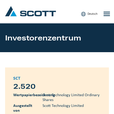
Deutsch
Investorenzentrum
Ihre Industrie
Produkte und Lösungen
Service und Support
SCT
Einblicke
2.520
Unsere Marken
Wertpapierbezeichnung
Scott Technology Limited Ordinary
Shares
Kontakt
Ausgestellt
Scott Technology Limited
von
Unsere Kunden