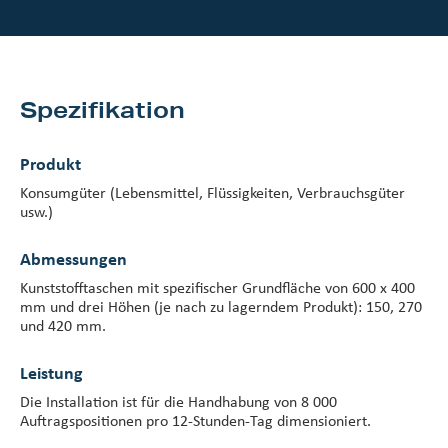
Investorenzentrum
Über Scott
Spezifikation
Karriere
Produkt
Nachrichten und Veranstaltungen
Konsumgüter (Lebensmittel, Flüssigkeiten, Verbrauchsgüter
usw.)
Abmessungen
Kunststofftaschen mit spezifischer Grundfläche von 600 x 400
mm und drei Höhen (je nach zu lagerndem Produkt): 150, 270
und 420 mm.
Leistung
Die Installation ist für die Handhabung von 8 000
Auftragspositionen pro 12-Stunden-Tag dimensioniert.