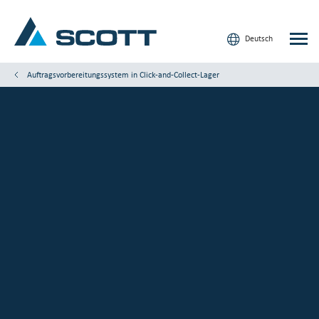
Deutsch
Auftragsvorbereitungssystem in Click-and-Collect-Lager
Ihre Industrie
Produkte und Lösungen
Service und Support
Einblicke
Unsere Marken
Kontakt
Unsere Kunden