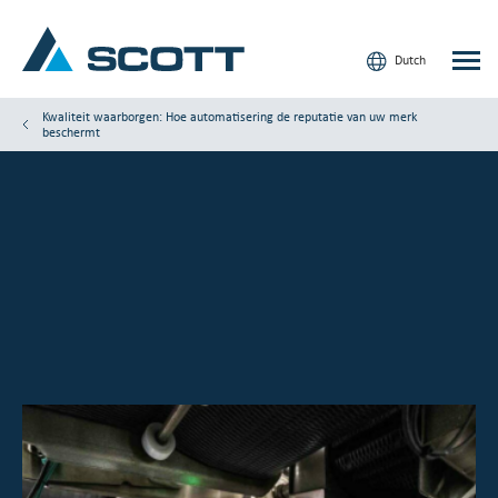
Dutch
Kwaliteit waarborgen: Hoe automatisering de reputatie van uw merk
beschermt
Uw sector
Producten en oplossingen
Service en ondersteuning
Inzicht
Onze merken
Contact
Onze klanten