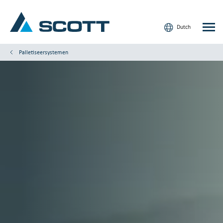
Dutch
Palletiseersystemen
Uw sector
Producten en oplossingen
Service en ondersteuning
Inzicht
Onze merken
Contact
Onze klanten