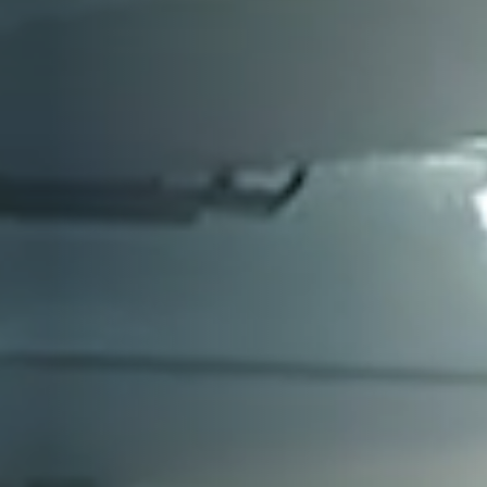
Overzicht beleggerscentrum
Over Scott
Werken bij Scott
Nieuws en evenementen