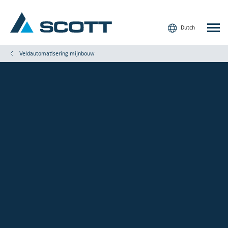
Dutch
Veldautomatisering mijnbouw
Uw sector
Producten en oplossingen
Service en ondersteuning
Inzicht
Onze merken
Contact
Onze klanten