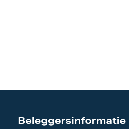
Onze klanten
Overzicht beleggerscentrum
Over Scott
genoteerd als SCT
Werken bij Scott
Nieuws en evenementen
Beleggersinformatie