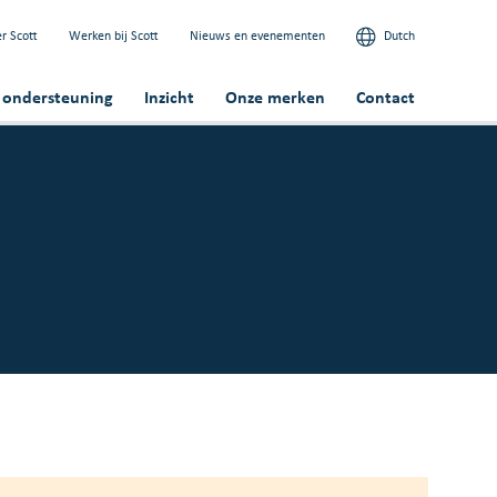
r Scott
Werken bij Scott
Nieuws en evenementen
Dutch
n ondersteuning
Inzicht
Onze merken
Contact