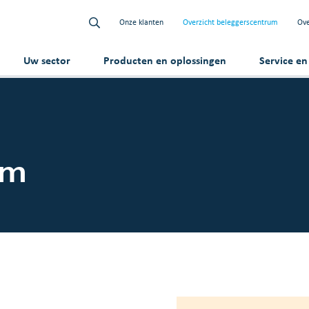
Onze klanten
Overzicht beleggerscentrum
Ove
Uw sector
Producten en oplossingen
Service e
um