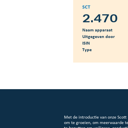
SCT
2.470
Naam apparaat
Uitgegeven door
ISIN
Type
Met de introductie van onze Scott
om te groeien, om meerwaarde te
te benutten om veiligere, product