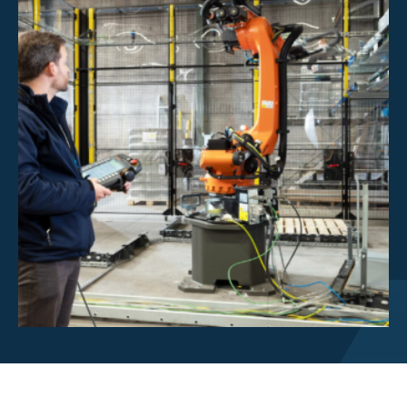
Overzicht beleggerscentrum
Over Scott
Werken bij Scott
Nieuws en evenementen