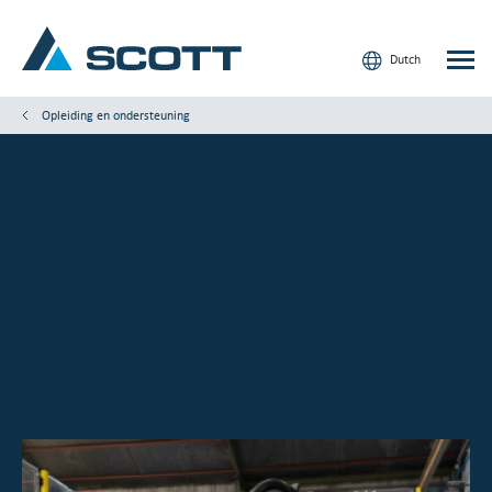
Dutch
Opleiding en ondersteuning
Uw sector
Producten en oplossingen
Service en ondersteuning
Inzicht
Onze merken
Contact
Onze klanten