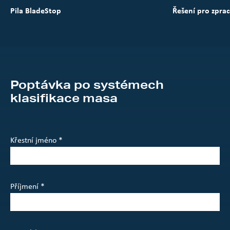
Pila BladeStop
Řešení pro zpra
Poptávka po systémech
klasifikace masa
Křestní jméno *
Příjmení *