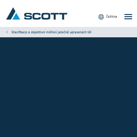
Čeština
Klasifikace a objektivní měření jatečně upravených těl
Vaše odvětví
Produkty a řešení
Servis a podpora
Články a studie
Naše značky
Kontaktujte nás
Naši zákazníci