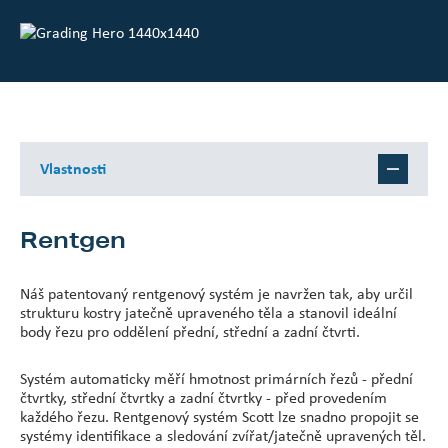
Centrum pro investory
O společnosti Scott
Kariéra
Vlastnosti
Novinky a události
Rentgen
Náš patentovaný rentgenový systém je navržen tak, aby určil
strukturu kostry jatečně upraveného těla a stanovil ideální
body řezu pro oddělení přední, střední a zadní čtvrti.
Systém automaticky měří hmotnost primárních řezů - přední
čtvrtky, střední čtvrtky a zadní čtvrtky - před provedením
každého řezu. Rentgenový systém Scott lze snadno propojit se
systémy identifikace a sledování zvířat/jatečně upravených těl.