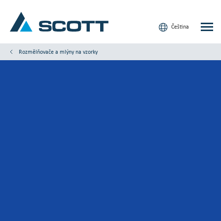
Čeština
Rozmělňovače a mlýny na vzorky
Vaše odvětví
Produkty a řešení
Servis a podpora
Články a studie
Naše značky
Kontaktujte nás
Naši zákazníci