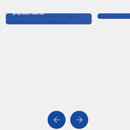
Drtiče Boyd
Automatizované systémy pro
přípravu vzorků
Previous
Next