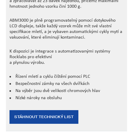
a zpracovávat až 23 dávek najednou, přičemž maximální
hmotnost jednoho vzorku činí 1000 g.
ABM3000 je plně programovatelný pomocí dotykového
LCD displeje, takže každý vzorek může mít své vlastní
specifikace mletí, a je vybaven automatickými cykly mytí a
vakuování, které eliminují kontaminaci.
K dispozici je integrace s automatizovanými systémy
Rocklabs pro efektivní
a plynulou výrobu.
Řízení mletí a cyklu čištění pomocí PLC
Bezpečnostní zámky na všech dvířkách
Na výběr jsou dvě velikosti chromových hlav
Nízké nároky na obsluhu
STÁHNOUT TECHNICKÝ LIST