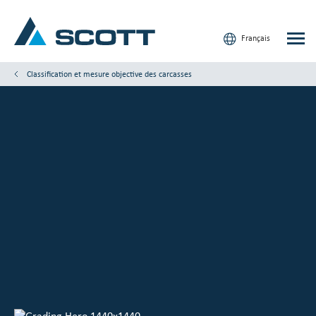
Français
Classification et mesure objective des carcasses
Votre industrie
Produits & Solutions
Service et Support
Aperçus
Nos marques
Nous contacter
Nos clients