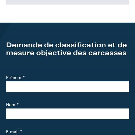
Télécharge
Brochure X Ray Grading EN
Demande de classification et de
mesure objective des carcasses
Télécharge
Brochure MAC10 EN
Télécharge
Brochure DEXA Lamb EN
Télécharge
Brochure DEXA Beef EN
Prénom *
Nom *
E-mail *