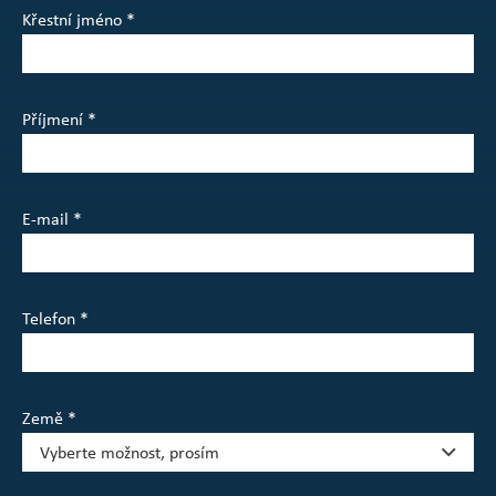
Křestní jméno *
Příjmení *
E-mail *
Telefon *
Země *