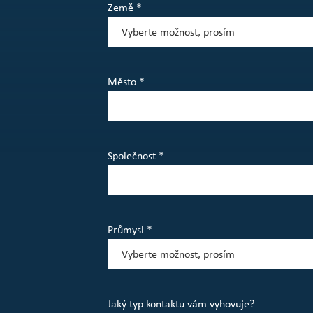
Země *
Město *
Společnost *
Průmysl *
Jaký typ kontaktu vám vyhovuje?