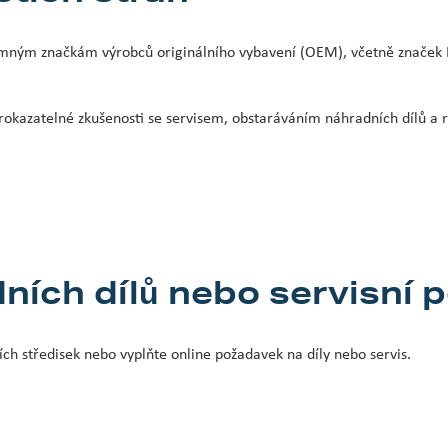
amným značkám výrobců originálního vybavení (OEM), včetně značek 
 prokazatelné zkušenosti se servisem, obstaráváním náhradních dílů a 
ních dílů nebo servisní 
ích středisek nebo vyplňte online požadavek na díly nebo servis.