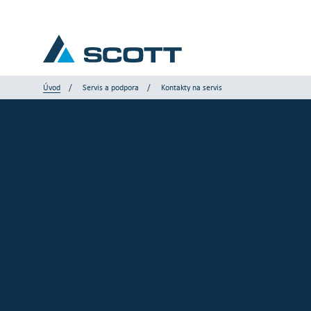
Úvod
Servis a podpora
Kontakty na servis
Vaše odvětví
Produkty a řešení
Servis a podpora
Články a studie
Naše značky
Kontaktujte nás