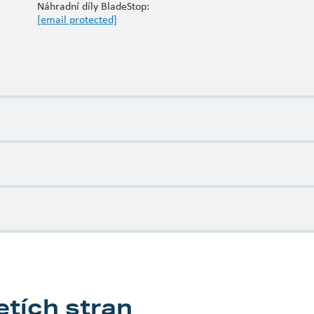
Náhradní díly BladeStop:
[email protected]
Nový Zéland
Nový Zéland 0800 552 280
Email:
[email protected]
řetích stran