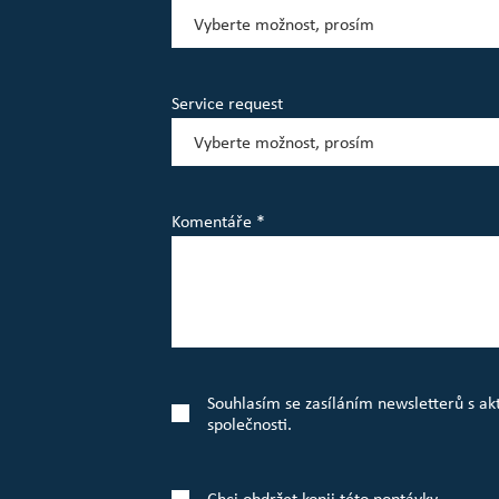
Service request
Komentáře *
Souhlasím se zasíláním newsletterů s a
společnosti.
Chci obdržet kopii této poptávky.