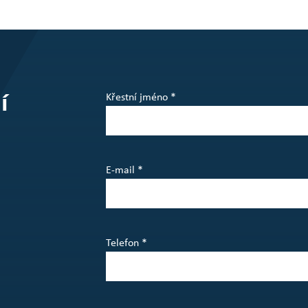
í
Křestní jméno *
E-mail *
Telefon *