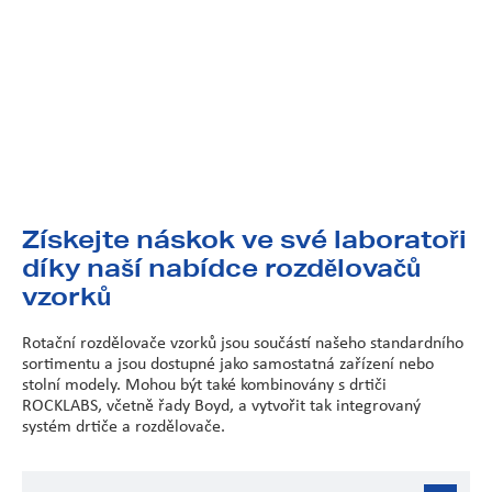
nebo dvou kopiích.
Odběr reprezentativního vzorku není tak jednoduchý, jak si
mnozí myslí. Rolování na podložce, vícenásobné odběry nebo
rozdělování metodou riffle neposkytují přesné výsledky. Dělící
zařízení Rocklabs jsou schopna odebrat přesné, reprezentativní
vzorky v jakémkoli poměru od 2 do 50 %.
Získejte náskok ve své laboratoři
díky naší nabídce rozdělovačů
vzorků
Rotační rozdělovače vzorků jsou součástí našeho standardního
sortimentu a jsou dostupné jako samostatná zařízení nebo
stolní modely. Mohou být také kombinovány s drtiči
ROCKLABS, včetně řady Boyd, a vytvořit tak integrovaný
systém drtiče a rozdělovače.