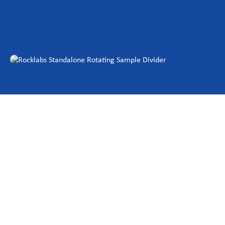
Centrum pro investory
O společnosti Scott
Kariéra
Novinky a události
Řada rozdělovačů Rocklabs byla od základu navržena tak, aby
poskytovala mimořádně přesné výsledky. Naše rozdělovače
vzorků oddělují reprezentativní části vzorku a zajišťují tak
optimální, objektivní a proporcionální odběr podvzorků s
nastavitelným poměrem dělení a možností výstupu v jedné