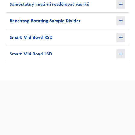
Samostatný lineární rozdělovač vzorků
Benchtop Rotating Sample Divider
Smart Mid Boyd RSD
Smart Mid Boyd LSD
Jak efektivní a spolehlivé jsou
drtiče Rocklabs?
Vstupní kapacita – až 7 kg vzorku
Společnost Scott měla nedávno tu čest získat komplexní zprávu