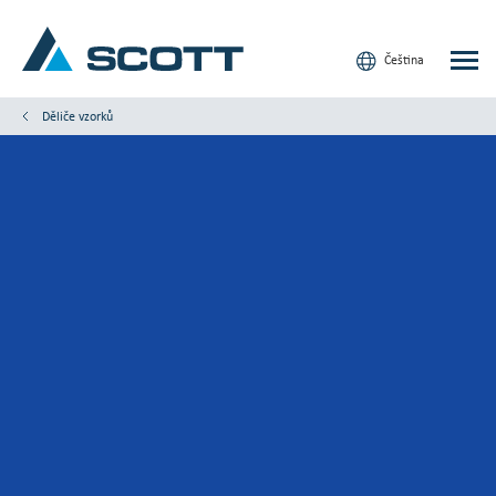
Čeština
Děliče vzorků
Vaše odvětví
Produkty a řešení
Servis a podpora
Články a studie
Naše značky
Kontaktujte nás
Naši zákazníci