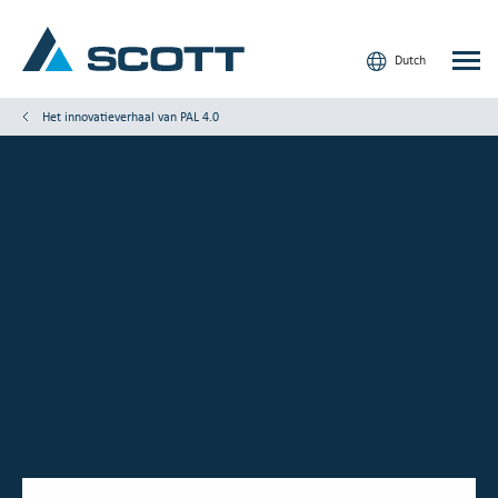
Dutch
Het innovatieverhaal van PAL 4.0
Uw sector
Producten en oplossingen
Service en ondersteuning
Inzicht
Onze merken
Contact
Onze klanten