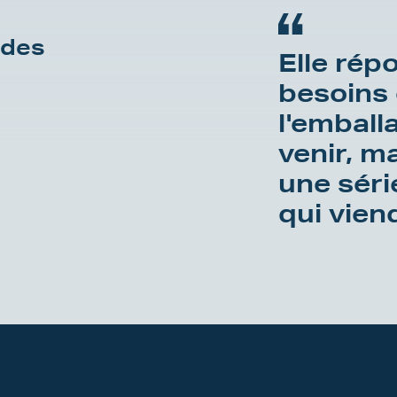
 des
Elle rép
besoins 
l'emball
venir, m
une séri
qui vien