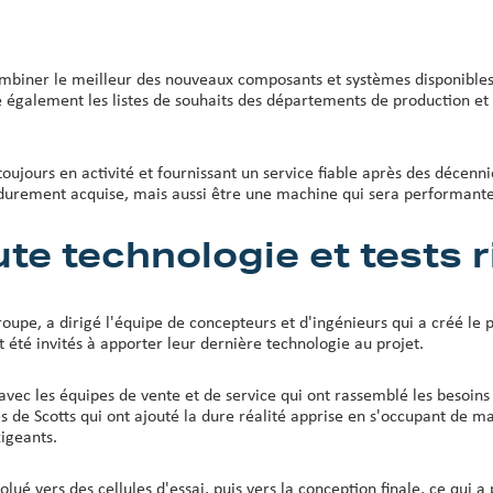
ombiner le meilleur des nouveaux composants et systèmes disponibles
re également les listes de souhaits des départements de production et
jours en activité et fournissant un service fiable après des décennies
durement acquise, mais aussi être une machine qui sera performante 
ute technologie et tests 
oupe, a dirigé l'équipe de concepteurs et d'ingénieurs qui a créé le 
été invités à apporter leur dernière technologie au projet.
avec les équipes de vente et de service qui ont rassemblé les besoins f
 de Scotts qui ont ajouté la dure réalité apprise en s'occupant de m
igeants.
é vers des cellules d'essai, puis vers la conception finale, ce qui a