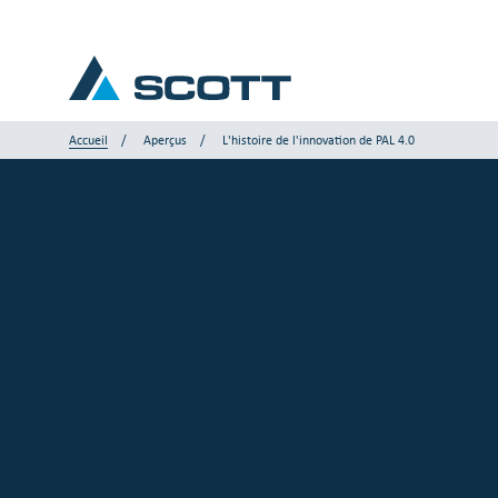
Accueil
Aperçus
L'histoire de l'innovation de PAL 4.0
Votre industrie
Produits & Solutions
Service et Support
Aperçus
Nos marques
Nous contacter