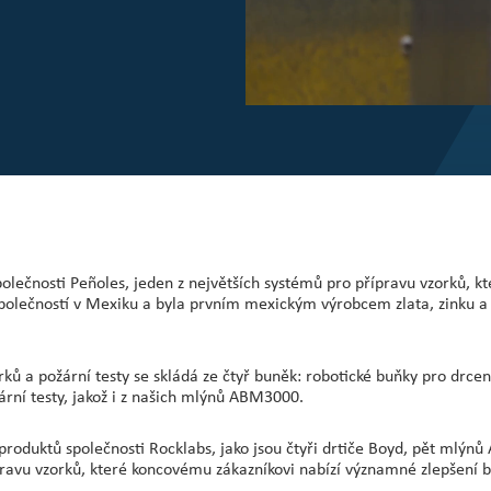
olečnosti Peñoles, jeden z největších systémů pro přípravu vzorků, kt
í společností v Mexiku a byla prvním mexickým výrobcem zlata, zinku
ů a požární testy se skládá ze čtyř buněk: robotické buňky pro drcen
rní testy, jakož i z našich mlýnů ABM3000.
 produktů společnosti Rocklabs, jako jsou čtyři drtiče Boyd, pět mlý
avu vzorků, které koncovému zákazníkovi nabízí významné zlepšení bez