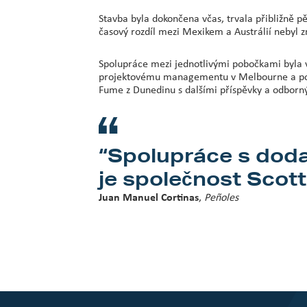
Stavba byla dokončena včas, trvala přibližně p
časový rozdíl mezi Mexikem a Austrálií nebyl z
Spolupráce mezi jednotlivými pobočkami byla v
projektovému managementu v Melbourne a pozdě
Fume z Dunedinu s dalšími příspěvky a odborn
“Spolupráce s dodav
je společnost Scott,
Juan Manuel Cortinas
,
Peñoles