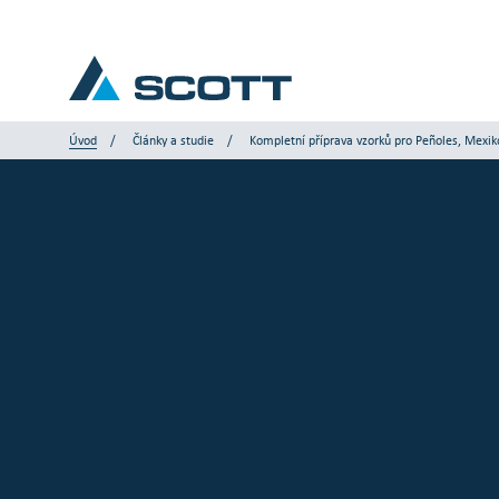
Úvod
Články a studie
Kompletní příprava vzorků pro Peñoles, Mexik
Vaše odvětví
Produkty a řešení
Servis a podpora
Články a studie
Naše značky
Kontaktujte nás