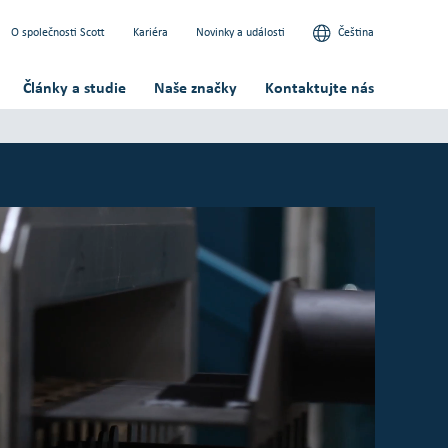
O společnosti Scott
Kariéra
Novinky a události
Čeština
Články a studie
Naše značky
Kontaktujte nás