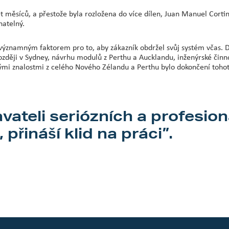
ět měsíců, a přestože byla rozložena do více dílen, Juan Manuel Corti
natelný.
ýznamným faktorem pro to, aby zákazník obdržel svůj systém včas. D
ji v Sydney, návrhu modulů z Perthu a Aucklandu, inženýrské činnos
ými znalostmi z celého Nového Zélandu a Perthu bylo dokončení toho
ateli seriózních a profesioná
 přináší klid na práci”.