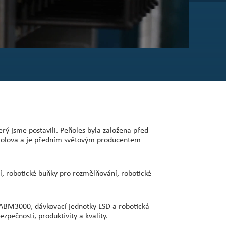
erý jsme postavili. Peñoles byla založena před
 a olova a je předním světovým producentem
í, robotické buňky pro rozmělňování, robotické
nů ABM3000, dávkovací jednotky LSD a robotická
pečnosti, produktivity a kvality.