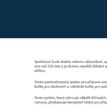
Naši zákazníci
Centrum pro investory
O společnosti Scott
Kariéra
Novinky a události
Společnost Scott dodala našemu zákazníkovi, sp
více než 132 lety a je druhou největší těžebn
stříbra.
Tento automatizovaný systém pro přípravu vzork
buňky pro dávkování a robotické buňky pro požá
Tento systém, který zahrnuje několik klíčových
ramena, představuje kompletní řešení pro přípr