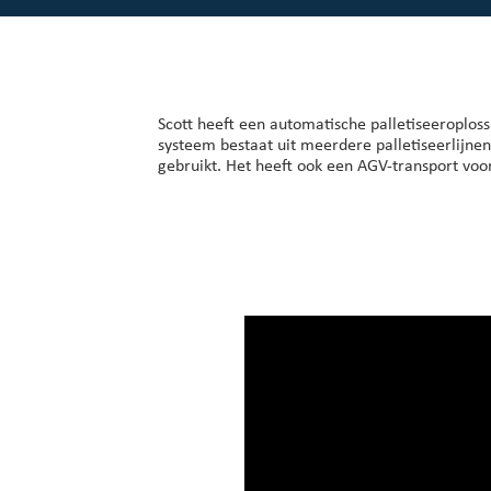
Onze klanten
Overzicht beleggerscentrum
Over Scott
Scott heeft een automatische palletiseeroplos
systeem bestaat uit meerdere palletiseerlijne
Werken bij Scott
gebruikt. Het heeft ook een AGV-transport voor 
Nieuws en evenementen