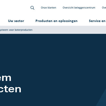
Onze klanten
Overzicht beleggerscentrum
Ove
Uw sector
Producten en oplossingen
Service e
systeem voor boterproducten
eem
cten