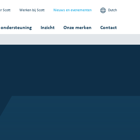
r Scott
Werken bij Scott
Nieuws en evenementen
Dutch
n ondersteuning
Inzicht
Onze merken
Contact