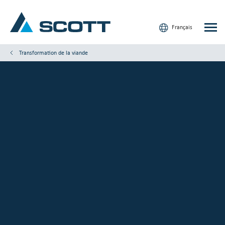
Français
Transformation de la viande
Votre industrie
Produits & Solutions
Service et Support
Aperçus
Nos marques
Nous contacter
Nos clients