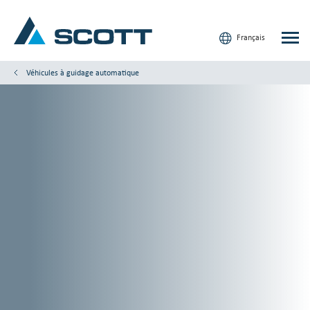
Français
Véhicules à guidage automatique
Votre industrie
Produits & Solutions
Service et Support
Aperçus
Nos marques
Nous contacter
Nos clients