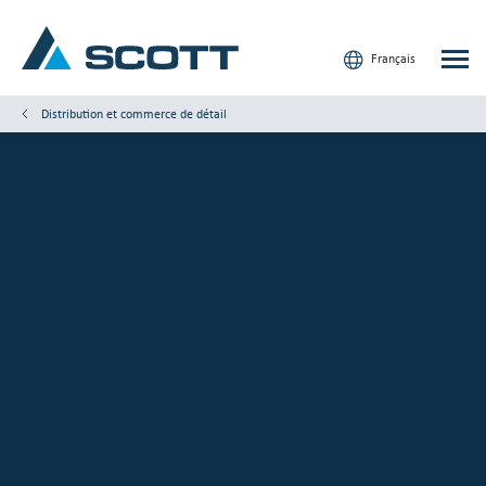
Français
Distribution et commerce de détail
Votre industrie
Produits & Solutions
Service et Support
Aperçus
Nos marques
Nous contacter
Nos clients