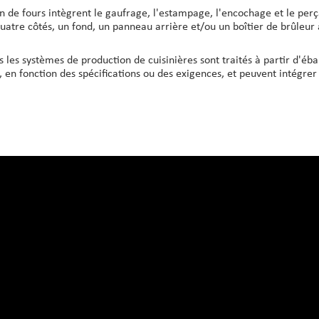
n de fours intègrent le gaufrage, l'estampage, l'encochage et le per
uatre côtés, un fond, un panneau arrière et/ou un boîtier de brûleur 
s les systèmes de production de cuisinières sont traités à partir d'
 en fonction des spécifications ou des exigences, et peuvent intégre