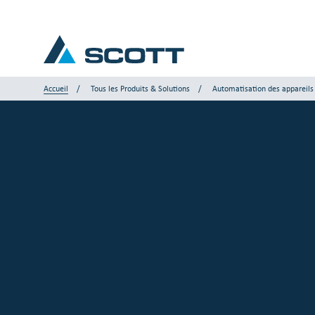
Accueil
Tous les Produits & Solutions
Automatisation des appareils
Votre industrie
Produits & Solutions
Service et Support
Aperçus
Nos marques
Nous contacter