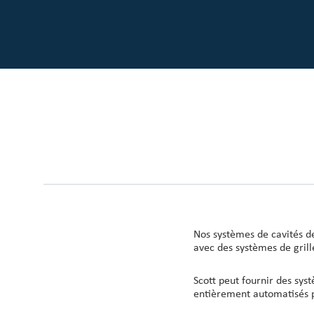
Nos clients
Page Investisseurs
À propos de Scott
Carrières
Informations & Événements
Nos systèmes de cavités de
avec des systèmes de grill
Scott peut fournir des sys
entièrement automatisés p