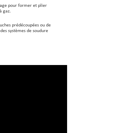
çage pour former et plier
à gaz.
ébauches prédécoupées ou de
r des systèmes de soudure