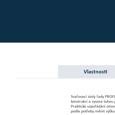
Naši zákazníci
Centrum pro investory
O společnosti Scott
Kariéra
Novinky a události
Vlastnosti
Svařovací stoly řady PROFI
konstrukcí a vysoce tuhou 
Praktické uspořádání otvo
podle potřeby měnit výšku