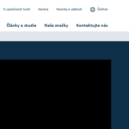
O společnosti Scott
Kariéra
Novinky a události
Čeština
Články a studie
Naše značky
Kontaktujte nás