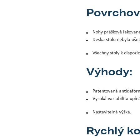
Povrchová
Nohy práškově lakované
Deska stolu nebyla oše
Všechny stoly k dispoz
Výhody:
Patentovaná antideform
Vysoká variabilita upíná
Nastavitelná výška.
Rychlý ko