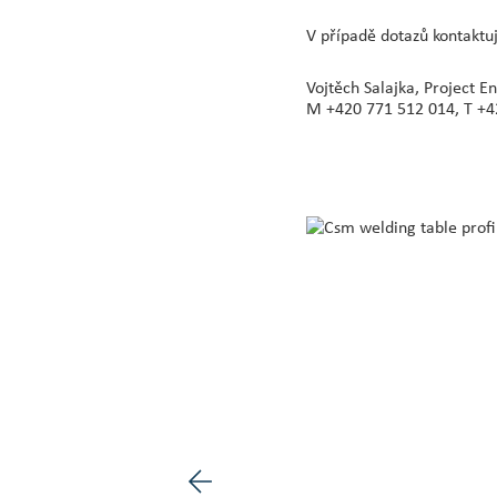
V případě dotazů kontaktuj
Vojtěch Salajka, Project E
M +420 771 512 014, T +4
Předchozí obrázek