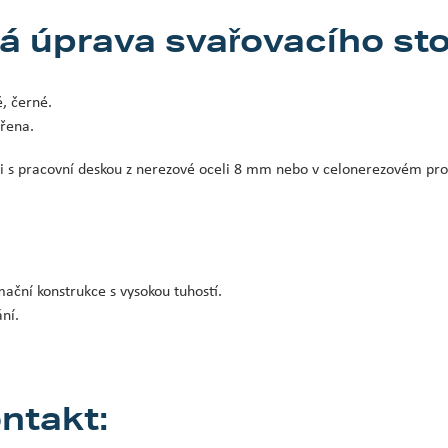
 úprava svařovacího sto
, černé.
třena.
ici s pracovní deskou z nerezové oceli 8 mm nebo v celonerezovém pr
ační konstrukce s vysokou tuhostí.
ní.
ntakt: