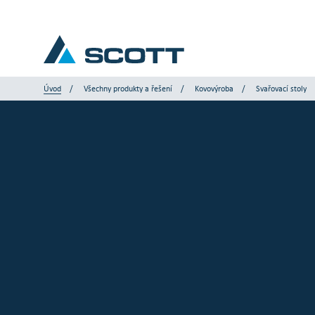
Úvod
Všechny produkty a řešení
Kovovýroba
Svařovací stoly
Vaše odvětví
Produkty a řešení
Servis a podpora
Články a studie
Naše značky
Kontaktujte nás