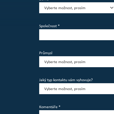
 provedení
128 350 Kč / 5 350 €
199 050 Kč / 8 295 €
Společnost *
H.
Doraz 50 mm
Průmysl
Běžná cena: 550 Kč bez DPH
Jaký typ kontaktu vám vyhovuje?
Další obrázek
Předchozí obrázek
[email protected]
Komentáře *