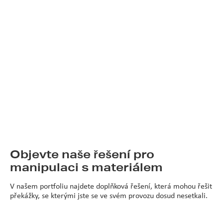
Děkujeme za stažení naší bílé
Centrum pro investory
knihy.
O společnosti Scott
Nezapomeňte si stáhnout naši bílou knihu kliknutím na odkaz
níže.
Kariéra
Novinky a události
Objevte naše řešení pro
manipulaci s materiálem
V našem portfoliu najdete doplňková řešení, která mohou řešit
překážky, se kterými jste se ve svém provozu dosud nesetkali.