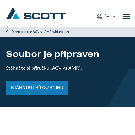
Čeština
Download the AGV vs AMR whitepaper
Soubor je připraven
Vaše odvětví
Produkty a řešení
Stáhněte si příručku „AGV vs AMR“.
Servis a podpora
STÁHNOUT BÍLOU KNIHU
Články a studie
Naše značky
Kontaktujte nás
Naši zákazníci