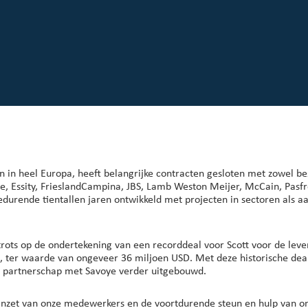
 in heel Europa, heeft belangrijke contracten gesloten met zowel b
, Essity, FrieslandCampina, JBS, Lamb Weston Meijer, McCain, Pasfros
gedurende tientallen jaren ontwikkeld met projecten in sectoren als 
rots op de ondertekening van een recorddeal voor Scott voor de lev
 ter waarde van ongeveer 36 miljoen USD. Met deze historische deal b
e partnerschap met Savoye verder uitgebouwd.
 inzet van onze medewerkers en de voortdurende steun en hulp van on