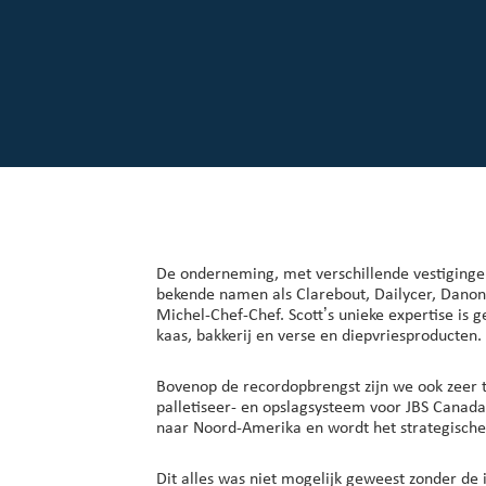
Onze klanten
Overzicht beleggerscentrum
Over Scott
Werken bij Scott
Nieuws en evenementen
De onderneming, met verschillende vestigingen
bekende namen als Clarebout, Dailycer, Danone
Michel-Chef-Chef. Scott’s unieke expertise is 
kaas, bakkerij en verse en diepvriesproducten.
Bovenop de recordopbrengst zijn we ook zeer t
palletiseer- en opslagsysteem voor JBS Canada,
naar Noord-Amerika en wordt het strategisch
Dit alles was niet mogelijk geweest zonder de