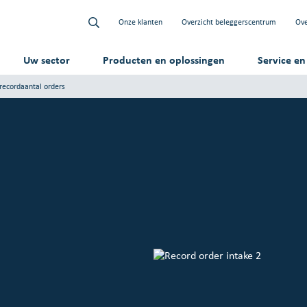
Onze klanten
Overzicht beleggerscentrum
Ove
Uw sector
Producten en oplossingen
Service e
 recordaantal orders