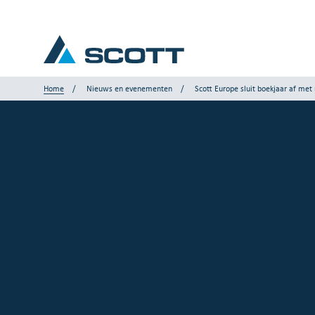
Home
Nieuws en evenementen
Scott Europe sluit boekjaar af met
Uw sector
Producten en oplossingen
Service en ondersteuning
Inzicht
Onze merken
Contact