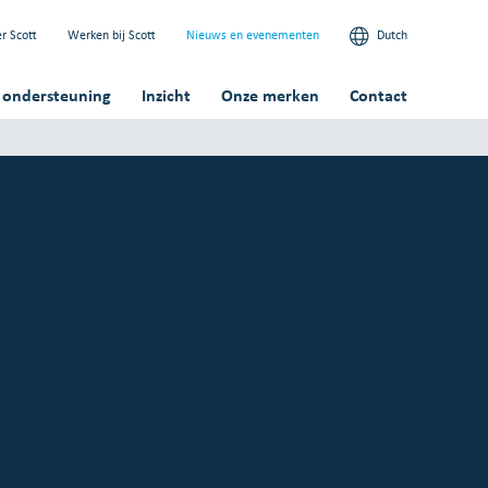
r Scott
Werken bij Scott
Nieuws en evenementen
Dutch
n ondersteuning
Inzicht
Onze merken
Contact